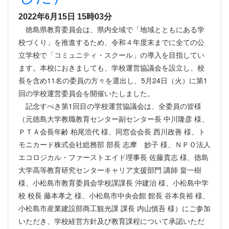
2022年6月15日 15時03分
徳島県教育委員会は、県内全域で「地域とともにある学
校づくり」を推進するため、令和４年度末までに全ての公
立学校で「コミュニティ・スクール」の導入を目指してい
ます。本校におきましても、学校運営協議会を設立し、校
長を含め11名の委員の方々を選出し、5月24日（火）に第1
回の学校運営委員会を開催いたしました。
記念すべき第1回目の学校運営協議会は、全委員の皆様
（元徳島大学教職教育センター副センター長 中川隆彦 様、
ＰＴＡ会長年齢 柏尾浩代 様、同窓会会長 西川政善 様、ト
モニカード株式会社総務部 部長 志摩 妙子 様、ＮＰＯ法人
エコロジカル・ファーストエイド理事長 佐藤貴志 様、徳島
大学高等教育研究センターキャリア支援部門 講師 畠一樹
様、小松島市教育委員会学校課課長 沖建治 様、小松島中学
校 校長 藤本孝之 様、小松島市中央会館 館長 谷本良裕 様、
小松島市産業建設部商工観光課 課長 内山慎吾 様）にご参加
いただき、学校経営方針及び教育課程について承認いただ