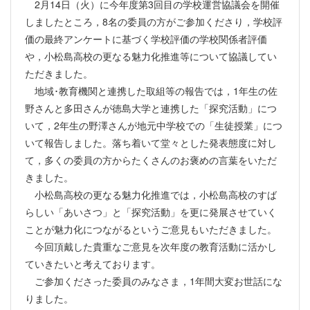
2月14日（火）に今年度第3回目の学校運営協議会を開催
しましたところ，8名の委員の方がご参加くださり，学校評
価の最終アンケートに基づく学校評価の学校関係者評価
や，小松島高校の更なる魅力化推進等について協議してい
ただきました。
地域･教育機関と連携した取組等の報告では，1年生の佐
野さんと多田さんが徳島大学と連携した「探究活動」につ
いて，2年生の野澤さんが地元中学校での「生徒授業」につ
いて報告しました。落ち着いて堂々とした発表態度に対し
て，多くの委員の方からたくさんのお褒めの言葉をいただ
きました。
小松島高校の更なる魅力化推進では，小松島高校のすば
らしい「あいさつ」と「探究活動」を更に発展させていく
ことが魅力化につながるというご意見もいただきました。
今回頂戴した貴重なご意見を次年度の教育活動に活かし
ていきたいと考えております。
ご参加くださった委員のみなさま，1年間大変お世話にな
りました。