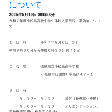
について
2025年5月19日 09時58分
令和７年度小松島高校中学生体験入学日程・準備物につい
て
１ 日 時 令和７年８月６日（水）
午前８時３０分から午後０時３０分 終了予定
２ 会 場 徳島県立小松島高等学校
小松島市日開野町字高須４７－１
３ 日 程
８：３０～ ８：５０ 受付（各教室へ移動）
９：００～ ９：３０ オリエンテーション、
学校概要説明(小松島高校生徒)