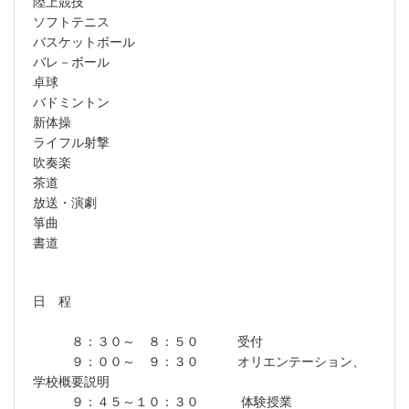
陸上競技
ソフトテニス
バスケットボール
バレ－ボール
卓球
バドミントン
新体操
ライフル射撃
吹奏楽
茶道
放送・演劇
箏曲
書道
日 程
８：３０～ ８：５０ 受付
９：００～ ９：３０ オリエンテーション、
学校概要説明
９：４５～１０：３０ 体験授業