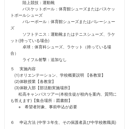
陸上競技：運動靴
バスケットボール：体育館シューズまたはバスケッ
トボールシューズ
バレーボール：体育館シューズまたはバレーシュー
ズ
ソフトテニス：運動靴またはテニスシューズ、ラケ
ット(持っている場合)
卓球：体育科シューズ、ラケット（持っている場
合）
ライフル射撃：追加なし
５ 実施内容
(1)オリエンテーション、学校概要説明 【各教室】
(2)体験授業【各教室】
(3)体験入部【部活動実施場所】
松高キャンパスツアー(本校生徒が校内を案内、質問に
も答えます)【集合場所：図書館】
※ 希望者対象、事前申込が必要
６ 申込方法 (中学３年生、その保護者及び中学校教職員)