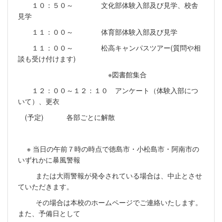
１０：５０～ 文化部体験入部及び見学、校舎
見学
１１：００～ 体育部体験入部及び見学
１１：００～ 松高キャンパスツアー(質問や相
談も受け付けます)
※図書館集合
１２：００～１２：１０ アンケート（体験入部につ
いて）、更衣
(予定) 各部ごとに解散
※ 当日の午前７時の時点で徳島市・小松島市・阿南市の
いずれかに暴風警報
または大雨警報が発令されている場合は、中止とさせ
ていただきます。
その場合は本校のホームページでご連絡いたします。
また、予備日として