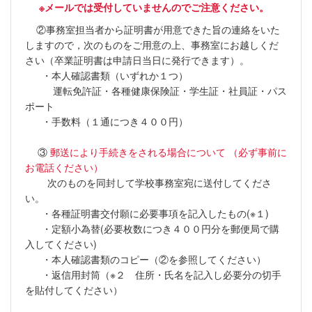
※メールでは受付していませんのでご注意ください。
②事務室担当者から証明書が用意できた旨の連絡をいた
しますので，次のものをご用意の上、事務室にお越しくだ
さい（卒業証明書は申請日当日に発行できます）。
・本人確認書類（いずれか１つ）
運転免許証・各種健康保険証・学生証・社員証・パス
ポート
・手数料（１通につき４００円）
③
郵送により手続きをされる場合について
（必ず事前に
お電話ください）
次のものを同封して学校事務室宛に送付してくださ
い。
・各種証明書交付願に必要事項を記入したもの(※１)
・定額小為替(必要枚数につき４００円分を郵便局で購
入してください)
・本人確認書類のコピー（②を参照してください）
・返信用封筒（※２ 住所・氏名を記入し必要分の切手
を貼付してください）