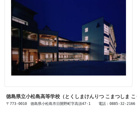
徳島県立小松島高等学校（とくしまけんりつ こまつしま 
〒773-0010　徳島県小松島市日開野町字高須47-1 　 電話：0885-32-2166