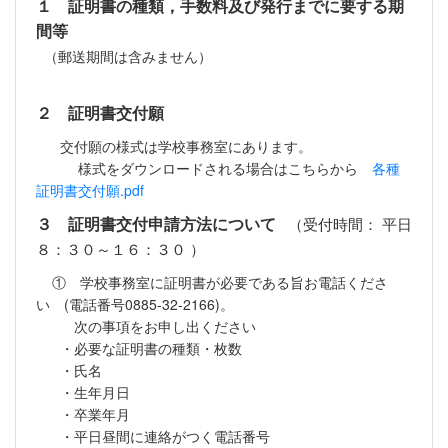
１ 証明書の種類，手数料及び発行までに要する期
間等
（郵送期間は含みません）
２ 証明書交付願
交付願の様式は学校事務室にあります。
様式をダウンロードされる場合はこちらから
各種
証明書交付願.pdf
３ 証明書交付申請方法について
（受付時間： 平日
８：３０～１６：３０ ）
① 学校事務室に証明書が必要である旨お電話くださ
い (電話番号0885-32-2166)。
次の事項をお申し出ください
・必要な証明書の種類・枚数
・氏名
・生年月日
・卒業年月
・平日昼間に連絡がつく電話番号