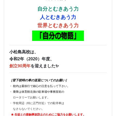
自分とむきあう力
人とむきあう力
世界とむきあう力
小松島高校は、
令和2年（2020）年度、
創立90周年
を迎えました✨
［登下校時の車の送迎についてのお願い］
・ 校内は最徐行で細心の注意を払って下さい。
・ 乗降は体育館北側の駐車場や事務室前の
ロータリーでお願いします。
・ 学校周辺（特に正門付近）での駐停車は
なさらないでください。
★ 生徒との接触事故防止のためにご
協力をお願いします。