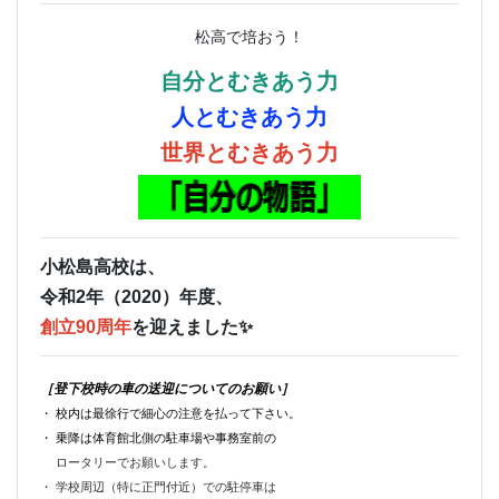
松高で培おう！
自分とむきあう力
人とむきあう力
世界とむきあう力
小松島高校は、
令和2年（2020）年度、
創立90周年
を迎えました✨
［登下校時の車の送迎についてのお願い］
・ 校内は最徐行で細心の注意を払って下さい。
・ 乗降は体育館北側の駐車場や事務室前の
ロータリーでお願いします。
・ 学校周辺（特に正門付近）での駐停車は