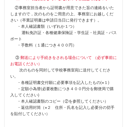
②事務室担当者から証明書が用意できた旨の連絡をいた
しますので，次のものをご用意の上、事務室にお越しくだ
さい（卒業証明書は申請日当日に発行できます）。
・本人確認書類（いずれか１つ）
運転免許証・各種健康保険証・学生証・社員証・パス
ポート
・手数料（１通につき４００円）
③
郵送により手続きをされる場合について
（必ず事前に
お電話ください）
次のものを同封して学校事務室宛に送付してくださ
い。
・各種証明書交付願に必要事項を記入したもの(※１)
・定額小為替(必要枚数につき４００円分を郵便局で購
入してください)
・本人確認書類のコピー（②を参照してください）
・返信用封筒（※２ 住所・氏名を記入し必要分の切手
を貼付してください）