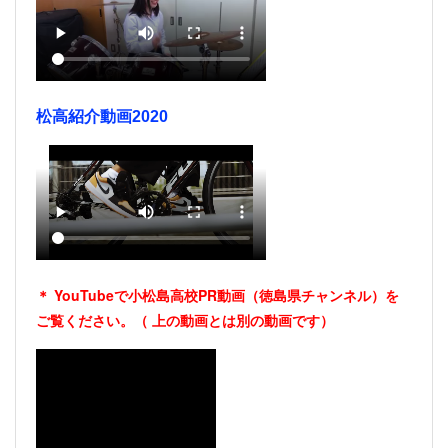
松高紹介動画2020
＊ YouTubeで小松島高校PR動画（徳島県チャンネル）を
ご覧ください。（
上の動画とは別の動画です）