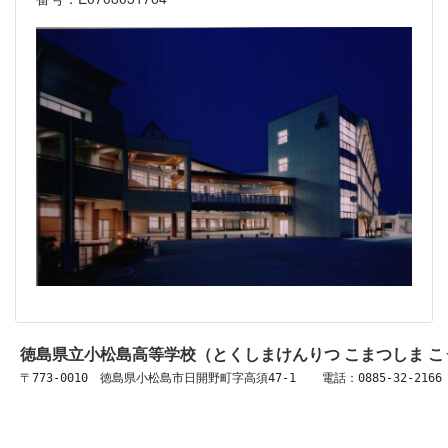
徳島県立小松島高等学校（とくしまけんりつ こまつしま 
〒773-0010　徳島県小松島市日開野町字高須47-1 　 電話：0885-32-2166