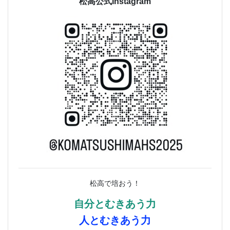
松高公式Instagram
松高で培おう！
自分とむきあう力
人とむきあう力