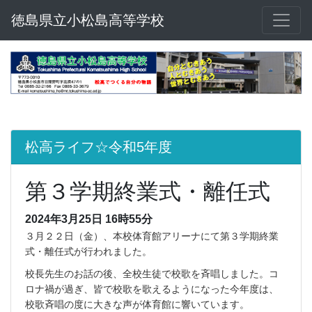
徳島県立小松島高等学校
松高ライフ☆令和5年度
第３学期終業式・離任式
2024年3月25日 16時55分
３月２２日（金）、本校体育館アリーナにて第３学期終業
式・離任式が行われました。
校長先生のお話の後、全校生徒で校歌を斉唱しました。コ
ロナ禍が過ぎ、皆で校歌を歌えるようになった今年度は、
校歌斉唱の度に大きな声が体育館に響いています。