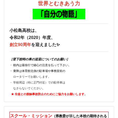
世界とむきあう力
小松島高校は、
令和2年（2020）年度、
創立90周年
を迎えました✨
［登下校時の車の送迎についてのお願い］
・ 校内は最徐行で細心の注意を払って下さい。
・ 乗降は体育館北側の駐車場や事務室前の
ロータリーでお願いします。
・ 学校周辺（特に正門付近）での駐停車は
なさらないでください。
★ 生徒との接触事故防止のためにご
協力をお願いします。
スクール・ミッション
（県教委が示した本校の期待される