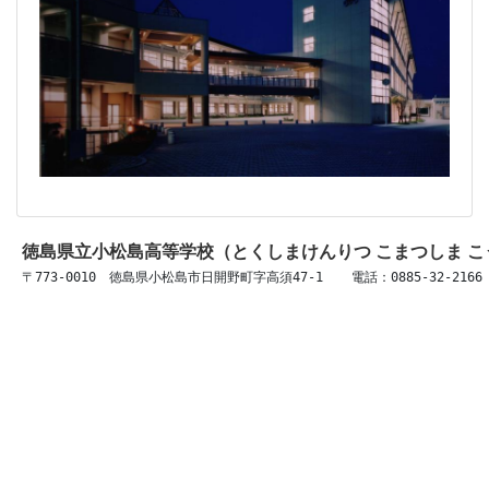
徳島県立小松島高等学校（とくしまけんりつ こまつしま 
〒773-0010　徳島県小松島市日開野町字高須47-1 　 電話：0885-32-2166