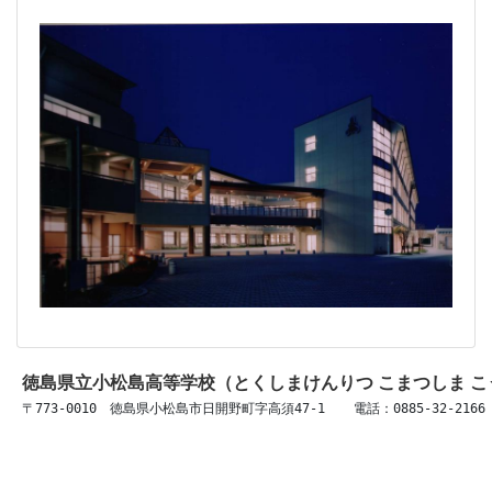
徳島県立小松島高等学校（とくしまけんりつ こまつしま 
〒773-0010　徳島県小松島市日開野町字高須47-1 　 電話：0885-32-2166