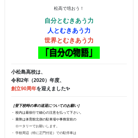
松高で培おう！
自分とむきあう力
人とむきあう力
世界とむきあう力
小松島高校は、
令和2年（2020）年度、
創立90周年
を迎えました✨
［登下校時の車の送迎についてのお願い］
・ 校内は最徐行で細心の注意を払って下さい。
・ 乗降は体育館北側の駐車場や事務室前の
ロータリーでお願いします。
・ 学校周辺（特に正門付近）での駐停車は