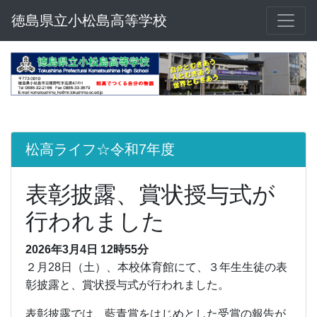
徳島県立小松島高等学校
松高ライフ☆令和7年度
表彰披露、賞状授与式が
行われました
2026年3月4日 12時55分
２月28日（土）、本校体育館にて、３年生生徒の表
彰披露と、賞状授与式が行われました。
表彰披露では、藍青賞をはじめとした受賞の報告が