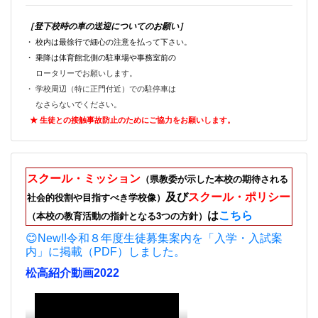
［登下校時の車の送迎についてのお願い］
・ 校内は最徐行で細心の注意を払って下さい。
・ 乗降は体育館北側の駐車場や事務室前の
ロータリーでお願いします。
・ 学校周辺（特に正門付近）での駐停車は
なさらないでください。
★ 生徒との接触事故防止のためにご
協力をお願いします。
スクール・ミッション
（県教委が示した本校の期待される
及び
スクール・ポリシー
社会的役割や目指すべき学校像）
は
こちら
（本校の教育活動の指針となる3つの方針）
😊New!!令和８年度生徒募集案内を「入学・入試案
内」に掲載（PDF）しました。
松高紹介動画2022