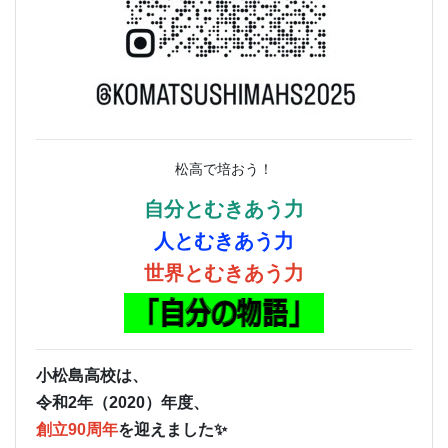
松高で培おう！
自分とむきあう力
人とむきあう力
世界とむきあう力
小松島高校は、
令和2年（2020）年度、
創立90周年
を迎えました✨