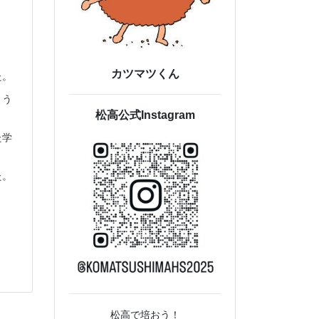
カツマツくん
た。
よう
松高公式Instagram
た学
た。
松高で培おう！