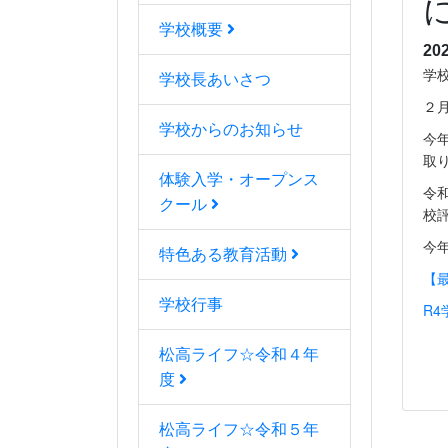
学校概要
20
学
学校長あいさつ
２
学校からのお知らせ
今
取
体験入学・オープンス
令
クール
校
今
特色ある教育活動
【最
学校行事
R4
松高ライフ☆令和４年
度
松高ライフ☆令和５年