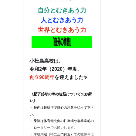
自分とむきあう力
人とむきあう力
世界とむきあう力
小松島高校は、
令和2年（2020）年度、
創立90周年
を迎えました✨
［登下校時の車の送迎についてのお願
い］
・ 校内は最徐行で細心の注意を払って下さ
い。
・ 乗降は体育館北側の駐車場や事務室前の
ロータリーでお願いします。
・ 学校周辺（特に正門付近）での駐停車は