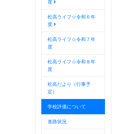
度
松高ライフ☆令和６年
度
松高ライフ☆令和７年
度
松高ライフ☆令和８年
度
松高だより（行事予
定）
学校評価について
進路状況