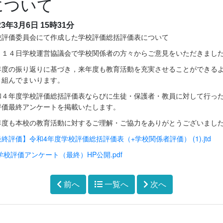
について
23年3月6日 15時31分
校評価委員会にて作成した学校評価総括評価表について
月１４日学校運営協議会で学校関係者の方々からご意見をいただきまし
年度の振り返りに基づき，来年度も教育活動を充実させることができる
り組んでまいります。
和４年度学校評価総括評価表ならびに生徒・保護者・教員に対して行っ
評価最終アンケートを掲載いたします。
年度も本校の教育活動に対するご理解・ご協力をありがとうございまし
終評価】令和4年度学校評価総括評価表（+学校関係者評価） (1).jtd
学校評価アンケート（最終）HP公開.pdf
前へ
一覧へ
次へ