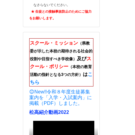
なさらないでください。
★ 生徒との接触事故防止のためにご
協力
をお願いします。
スクール・ミッション
（県教
委が示した本校の期待される社会的
及び
ス
役割や目指すべき学校像）
クール・ポリシー
（本校の教育
は
こ
活動の指針となる3つの方針）
ちら
😊New!!令和８年度生徒募集
案内を「入学・入試案内」に
掲載（PDF）しました。
松高紹介動画2022