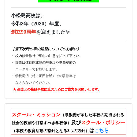
小松島高校は、
令和2年（2020）年度、
創立90周年
を迎えました✨
［登下校時の車の送迎についてのお願い］
・ 校内は最徐行で細心の注意を払って下さい。
・ 乗降は体育館北側の駐車場や事務室前の
ロータリーでお願いします。
・ 学校周辺（特に正門付近）での駐停車は
なさらないでください。
★ 生徒との接触事故防止のためにご
協力をお願いします。
スクール・ミッション
（県教委が示した本校の期待される
及び
スクール・ポリシー
社会的役割や目指すべき学校像）
は
こちら
（本校の教育活動の指針となる3つの方針）