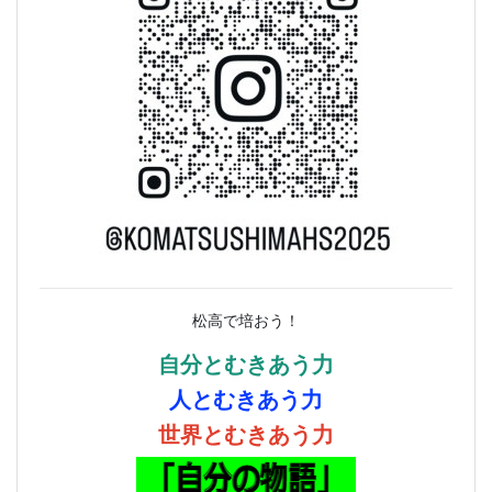
松高で培おう！
自分とむきあう力
人とむきあう力
世界とむきあう力