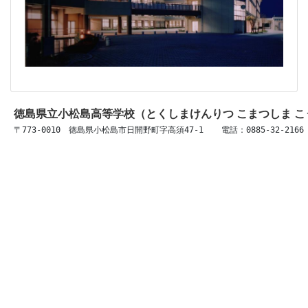
徳島県立小松島高等学校（とくしまけんりつ こまつしま 
〒773-0010　徳島県小松島市日開野町字高須47-1 　 電話：0885-32-2166