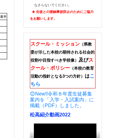
なさらないでください。
★ 生徒との接触事故防止のためにご
協力
をお願いします。
スクール・ミッション
（県教
委が示した本校の期待される社会的
及び
ス
役割や目指すべき学校像）
クール・ポリシー
（本校の教育
は
こ
活動の指針となる3つの方針）
ちら
😊New!!令和８年度生徒募集
案内を「入学・入試案内」に
掲載（PDF）しました。
松高紹介動画2022