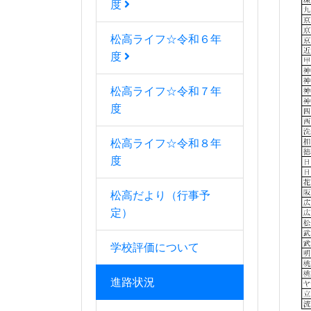
度
松高ライフ☆令和６年
度
松高ライフ☆令和７年
度
松高ライフ☆令和８年
度
松高だより（行事予
定）
学校評価について
進路状況