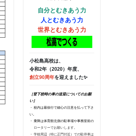
自分とむきあう力
人とむきあう力
世界とむきあう力
小松島高校は、
令和2年（2020）年度、
創立90周年
を迎えました✨
［登下校時の車の送迎についてのお願
い］
・ 校内は最徐行で細心の注意を払って下さ
い。
・ 乗降は体育館北側の駐車場や事務室前の
ロータリーでお願いします。
・ 学校周辺（特に正門付近）での駐停車は