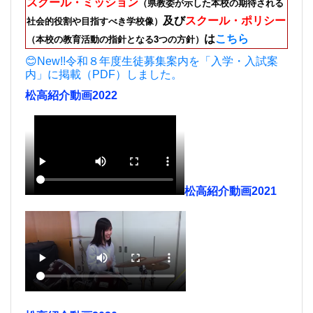
スクール・ミッション
（県教委が示した本校の期待される
及び
スクール・ポリシー
社会的役割や目指すべき学校像）
は
こちら
（本校の教育活動の指針となる3つの方針）
😊New!!令和８年度生徒募集案内を「入学・入試案
内」に掲載（PDF）しました。
松高紹介動画2022
松高紹介動画2021