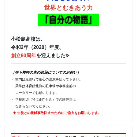
世界とむきあう力
小松島高校は、
令和2年（2020）年度、
創立90周年
を迎えました✨
［登下校時の車の送迎についてのお願い］
・ 校内は最徐行で細心の注意を払って下さい。
・ 乗降は体育館北側の駐車場や事務室前の
ロータリーでお願いします。
・ 学校周辺（特に正門付近）での駐停車は
なさらないでください。
★ 生徒との接触事故防止のためにご
協力をお願いします。