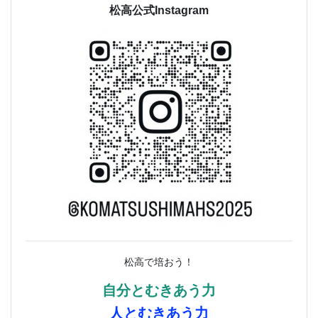
松高公式Instagram
松高で培おう！
自分とむきあう力
人とむきあう力