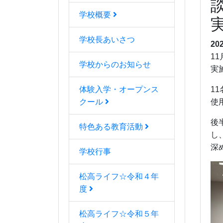
学校概要
学校長あいさつ
20
1
学校からのお知らせ
実
体験入学・オープンス
1
クール
使
後
特色ある教育活動
し
深
学校行事
松高ライフ☆令和４年
度
松高ライフ☆令和５年