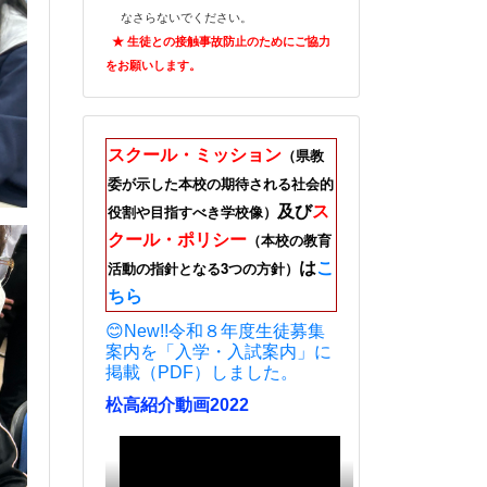
なさらないでください。
★ 生徒との接触事故防止のためにご
協力
をお願いします。
スクール・ミッション
（県教
委が示した本校の期待される社会的
及び
ス
役割や目指すべき学校像）
クール・ポリシー
（本校の教育
は
こ
活動の指針となる3つの方針）
ちら
😊New!!令和８年度生徒募集
案内を「入学・入試案内」に
掲載（PDF）しました。
松高紹介動画2022