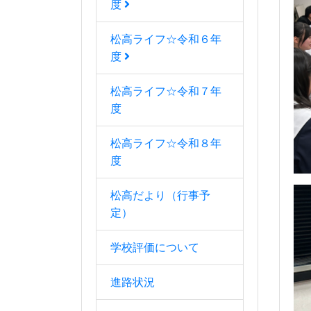
度
松高ライフ☆令和６年
度
松高ライフ☆令和７年
度
松高ライフ☆令和８年
度
松高だより（行事予
定）
学校評価について
進路状況