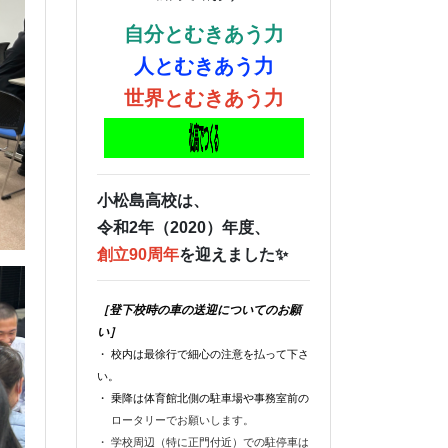
自分とむきあう力
人とむきあう力
世界とむきあう力
小松島高校は、
令和2年（2020）年度、
創立90周年
を迎えました✨
［登下校時の車の送迎についてのお願
い］
・ 校内は最徐行で細心の注意を払って下さ
い。
・ 乗降は体育館北側の駐車場や事務室前の
ロータリーでお願いします。
・ 学校周辺（特に正門付近）での駐停車は