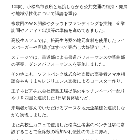
1年間、小松島市役所と連携しながら公共交通の維持・発展
や地域活性化について議論を重ね、
複数回のＷＳ開催やクラウドファンディングを実施、企業
訪問やメディア出演等の準備を進めてきました。
高校生カフェでは、松高生考案の地元食材を使用したライ
スバーガーや唐揚げはすべて完売し大好評でした。
ステージでは、書道部による書道パフォーマンスや箏曲部
の演奏、ダンスパフォーマンスを実施しました。
その他にも、ソフトバンク株式会社支援の高齢者スマホ相
談会やもりまちレジリエンス支援によるコースター作り、
王子ネピア株式会社徳島工場提供のキッチンペーパー配り
やＪＲ四国と連携した1日駅長体験など、
来場者が喜んでいただけるブースを地元企業様と連携しな
がら実現しました。
また高校生カフェで使用した松高生考案のベンチは駅に常
設することで座席数の増加や利便性の向上に努め、