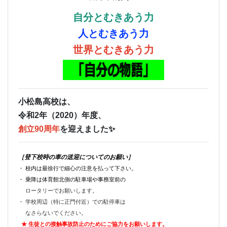
自分とむきあう力
人とむきあう力
世界とむきあう力
小松島高校は、
令和2年（2020）年度、
創立90周年
を迎えました✨
［登下校時の車の送迎についてのお願い］
・ 校内は最徐行で細心の注意を払って下さい。
・ 乗降は体育館北側の駐車場や事務室前の
ロータリーでお願いします。
・ 学校周辺（特に正門付近）での駐停車は
なさらないでください。
★ 生徒との接触事故防止のためにご
協力をお願いします。