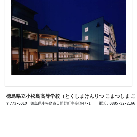
徳島県立小松島高等学校（とくしまけんりつ こまつしま 
〒773-0010　徳島県小松島市日開野町字高須47-1 　 電話：0885-32-2166