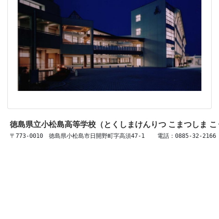
徳島県立小松島高等学校（とくしまけんりつ こまつしま 
〒773-0010　徳島県小松島市日開野町字高須47-1 　 電話：0885-32-2166