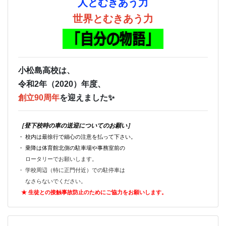
人とむきあう力
世界とむきあう力
小松島高校は、
令和2年（2020）年度、
創立90周年
を迎えました✨
［登下校時の車の送迎についてのお願い］
・ 校内は最徐行で細心の注意を払って下さい。
・ 乗降は体育館北側の駐車場や事務室前の
ロータリーでお願いします。
・ 学校周辺（特に正門付近）での駐停車は
なさらないでください。
★ 生徒との接触事故防止のためにご
協力をお願いします。