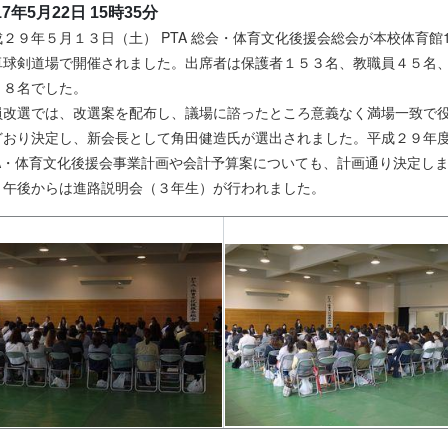
17年5月22日 15時35分
成２９年５月１３日（土） PTA 総会・体育文化後援会総会が本校体育館
卓球剣道場で開催されました。出席者は保護者１５３名、教職員４５名
９８名でした。
員改選では、改選案を配布し、議場に諮ったところ意義なく満場一致で
どおり決定し、新会長として角田健造氏が選出されました。平成２９年
TA・体育文化後援会事業計画や会計予算案についても、計画通り決定し
。午後からは進路説明会（３年生）が行われました。