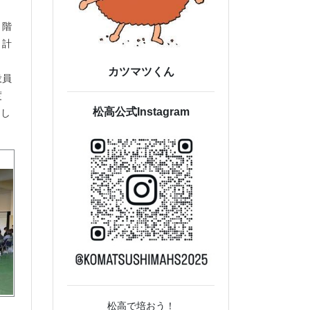
1階
、計
カツマツくん
役員
度
まし
松高公式Instagram
松高で培おう！