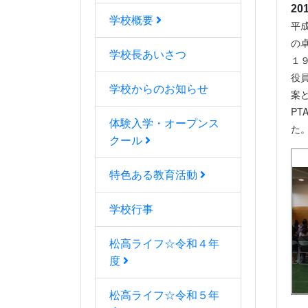
20
学校概要
平
の
学校長あいさつ
１
役
学校からのお知らせ
案
P
体験入学・オープンス
た
クール
特色ある教育活動
学校行事
松高ライフ☆令和４年
度
松高ライフ☆令和５年