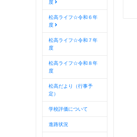
度
松高ライフ☆令和６年
度
松高ライフ☆令和７年
度
松高ライフ☆令和８年
度
松高だより（行事予
定）
学校評価について
進路状況