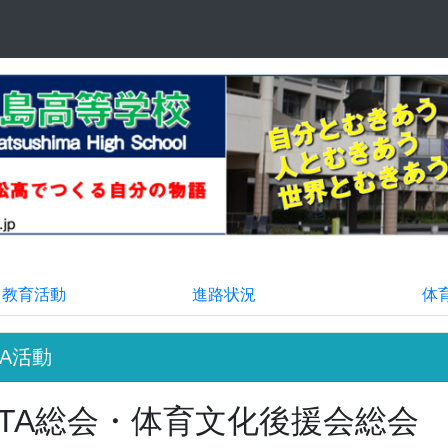
る教育活動
進路状況
体
TA活動
PTA総会・体育文化後援会総会