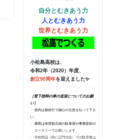
自分とむきあう力
人とむきあう力
世界とむきあう力
小松島高校は、
令和2年（2020）年度、
創立90周年
を迎えました✨
［登下校時の車の送迎についてのお願
い］
・ 校内は最徐行で細心の注意を払って下さ
い。
・ 乗降は体育館北側の駐車場や事務室前の
ロータリーでお願いします。
・ 学校周辺（特に正門付近）での駐停車は