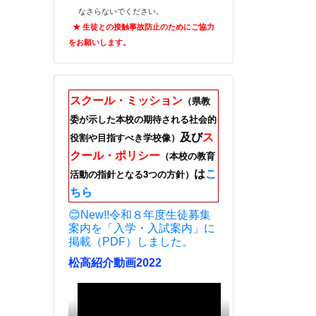
なさらないでください。
★ 生徒との接触事故防止のためにご
協力
をお願いします。
スクール・ミッション
（県教
委が示した本校の期待される社会的
及び
ス
役割や目指すべき学校像）
クール・ポリシー
（本校の教育
は
こ
活動の指針となる3つの方針）
ちら
😊New!!令和８年度生徒募集
案内を「入学・入試案内」に
掲載（PDF）しました。
松高紹介動画2022