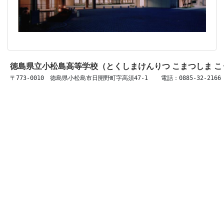
徳島県立小松島高等学校（とくしまけんりつ こまつしま 
〒773-0010　徳島県小松島市日開野町字高須47-1 　 電話：0885-32-2166