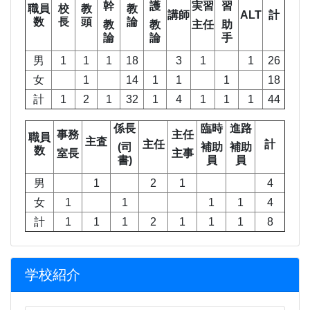
幹
護
実習
習
職員
校
教
教
講師
ALT
計
数
長
頭
論
教
教
主任
助
論
論
手
男
1
1
1
18
3
1
1
26
女
1
14
1
1
1
18
計
1
2
1
32
1
4
1
1
1
44
係長
臨時
進路
事務
主任
職員
主査
主任
計
(司
補助
補助
数
室長
主事
書)
員
員
男
1
2
1
4
女
1
1
1
1
4
計
1
1
1
2
1
1
1
8
学校紹介