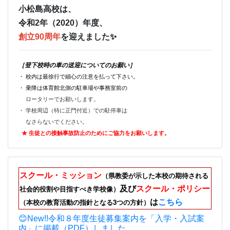
小松島高校は、
令和2年（2020）年度、
創立90周年
を迎えました✨
［登下校時の車の送迎についてのお願い］
・ 校内は最徐行で細心の注意を払って下さい。
・ 乗降は体育館北側の駐車場や事務室前の
ロータリーでお願いします。
・ 学校周辺（特に正門付近）での駐停車は
なさらないでください。
★ 生徒との接触事故防止のためにご
協力をお願いします。
スクール・ミッション
（県教委が示した本校の期待される
及び
スクール・ポリシー
社会的役割や目指すべき学校像）
は
こちら
（本校の教育活動の指針となる3つの方針）
😊New!!令和８年度生徒募集案内を「入学・入試案
内」に掲載（PDF）しました。