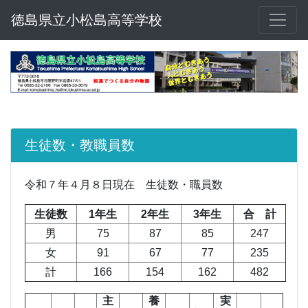
徳島県立小松島高等学校
生徒数・教職員数
令和７年４月８日現在 生徒数・職員数
生徒数
1年生
2年生
3年生
合 計
男
75
87
85
247
女
91
67
77
235
計
166
154
162
482
主
養
実