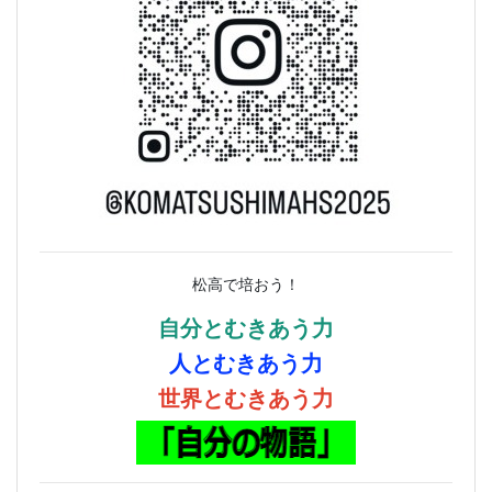
松高で培おう！
自分とむきあう力
人とむきあう力
世界とむきあう力