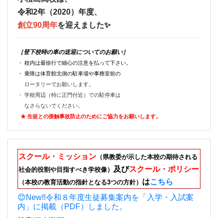
令和2年（2020）年度、
創立90周年
を迎えました✨
［登下校時の車の送迎についてのお願い］
・ 校内は最徐行で細心の注意を払って下さい。
・ 乗降は体育館北側の駐車場や事務室前の
ロータリーでお願いします。
・ 学校周辺（特に正門付近）での駐停車は
なさらないでください。
★ 生徒との接触事故防止のためにご
協力をお願いします。
スクール・ミッション
（県教委が示した本校の期待される
及び
スクール・ポリシー
社会的役割や目指すべき学校像）
は
こちら
（本校の教育活動の指針となる3つの方針）
😊New!!令和８年度生徒募集案内を「入学・入試案
内」に掲載（PDF）しました。