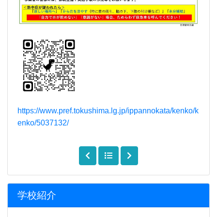
https://www.pref.tokushima.lg.jp/ippannokata/kenko/k
enko/5037132/
学校紹介