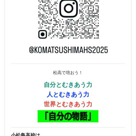
松高で培おう！
自分とむきあう力
人とむきあう力
世界とむきあう力
小松島高校は、