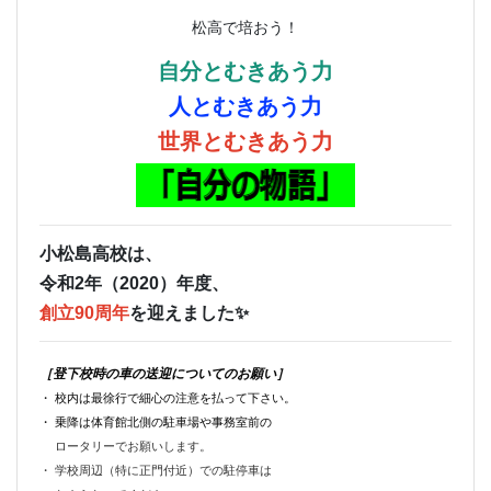
松高で培おう！
自分とむきあう力
人とむきあう力
世界とむきあう力
小松島高校は、
令和2年（2020）年度、
創立90周年
を迎えました✨
［登下校時の車の送迎についてのお願い］
・ 校内は最徐行で細心の注意を払って下さい。
・ 乗降は体育館北側の駐車場や事務室前の
ロータリーでお願いします。
・ 学校周辺（特に正門付近）での駐停車は