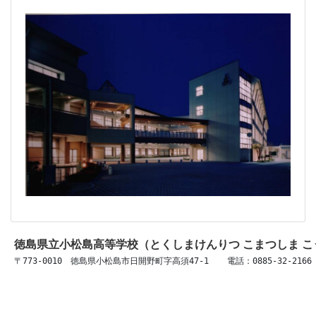
徳島県立小松島高等学校（とくしまけんりつ こまつしま 
〒773-0010　徳島県小松島市日開野町字高須47-1 　 電話：0885-32-2166