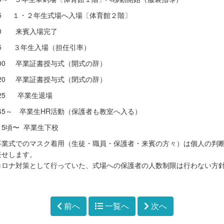
:25 １・２年生式場へ入場〔体育館２階〕
:50 来賓入場完了
:55 ３年生入場（担任引率）
0:00 卒業証書授与式（開式の辞）
1:20 卒業証書授与式（閉式の辞）
1:25 卒業生退場
:45～ 卒業生HR活動（保護者も教室へ入る）
2:15頃〜 卒業生下校
卒業式でのマスク着用（生徒・職員・保護者・来賓の方々）は個人の判
任せします。
コロナ対策として行っていた、式場への保護者の人数制限は行わない方
。
前へ
一覧へ
次へ