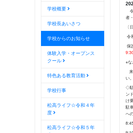
20
学校概要
令
者
学校長あいさつ
〔
令和
学校からのお知らせ
保
9:
体験入学・オープンス
クール
※
来
特色ある教育活動
◇
学校行事
ン
け
松高ライフ☆令和４年
駐
度
へ
8:
松高ライフ☆令和５年
9