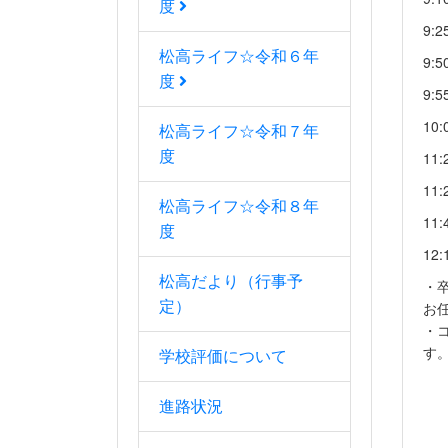
度
9
松高ライフ☆令和６年
9
度
9
1
松高ライフ☆令和７年
度
1
1
松高ライフ☆令和８年
11
度
1
松高だより（行事予
・
定）
お
・
す
学校評価について
進路状況