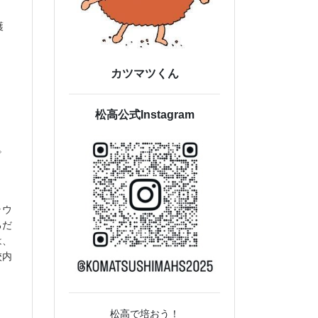
護
カツマツくん
、
松高公式Instagram
。
ラウ
るだ
は、
校内
松高で培おう！