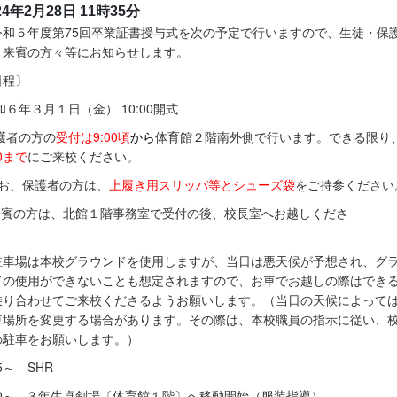
24年2月28日 11時35分
和５年度第75回卒業証書授与式を次の予定で行いますので、生徒・保
・来賓の方々等にお知らせします。
日程〕
６年３月１日（金） 10:00開式
護者の方の
受付は9:00頃
から
体育館２階南外側で行います。できる限り
30まで
にご来校ください。
なお、保護者の方は、
上履き用スリッパ等とシューズ袋
をご持参ください
賓の方は、北館１階事務室で受付の後、校長室へお越しくださ
い。
駐車場は本校グラウンドを使用しますが、当日は悪天候が予想され、グ
ドの使用ができないことも想定されますので、お車でお越しの際はでき
乗り合わせてご来校くださるようお願いします。（当日の天候によって
車場所を変更する場合があります。その際は、本校職員の指示に従い、
の駐車をお願いします。）
45～ SHR
:10～ ３年生卓剣場〔体育館１階〕へ移動開始（服装指導）