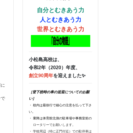
自分とむきあう力
人とむきあう力
世界とむきあう力
小松島高校は、
令和2年（2020）年度、
創立90周年
を迎えました✨
断に
［登下校時の車の送迎についてのお願
針で
い］
・ 校内は最徐行で細心の注意を払って下さ
い。
・ 乗降は体育館北側の駐車場や事務室前の
ロータリーでお願いします。
・ 学校周辺（特に正門付近）での駐停車は