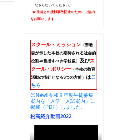
なさらないでください。
★ 生徒との接触事故防止のためにご
協力
をお願いします。
スクール・ミッション
（県教
委が示した本校の期待される社会的
及び
ス
役割や目指すべき学校像）
クール・ポリシー
（本校の教育
は
こ
活動の指針となる3つの方針）
ちら
😊New!!令和８年度生徒募集
案内を「入学・入試案内」に
掲載（PDF）しました。
松高紹介動画2022