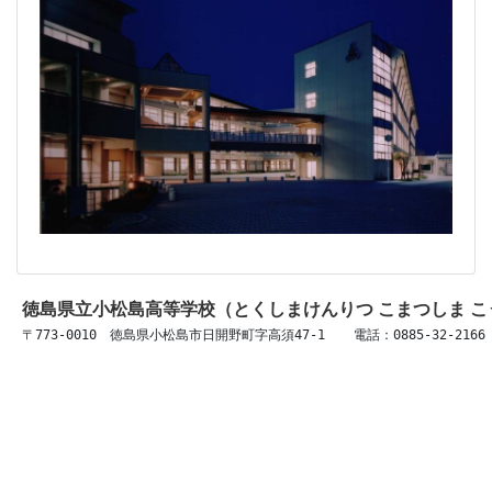
徳島県立小松島高等学校（とくしまけんりつ こまつしま 
〒773-0010　徳島県小松島市日開野町字高須47-1 　 電話：0885-32-2166