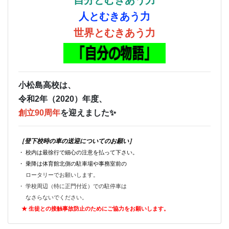
人とむきあう力
世界とむきあう力
小松島高校は、
令和2年（2020）年度、
創立90周年
を迎えました✨
［登下校時の車の送迎についてのお願い］
・ 校内は最徐行で細心の注意を払って下さい。
・ 乗降は体育館北側の駐車場や事務室前の
ロータリーでお願いします。
・ 学校周辺（特に正門付近）での駐停車は
なさらないでください。
★ 生徒との接触事故防止のためにご
協力をお願いします。