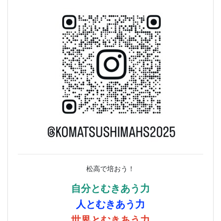
松高で培おう！
自分とむきあう力
人とむきあう力
世界とむきあう力