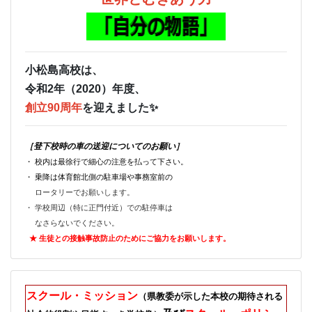
小松島高校は、
令和2年（2020）年度、
創立90周年
を迎えました✨
［登下校時の車の送迎についてのお願い］
・ 校内は最徐行で細心の注意を払って下さい。
・ 乗降は体育館北側の駐車場や事務室前の
ロータリーでお願いします。
・ 学校周辺（特に正門付近）での駐停車は
なさらないでください。
★ 生徒との接触事故防止のためにご
協力をお願いします。
スクール・ミッション
（県教委が示した本校の期待される