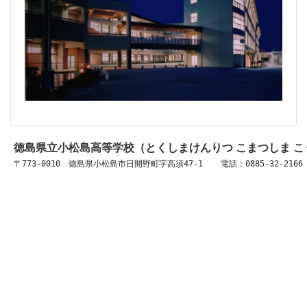
徳島県立小松島高等学校（とくしまけんりつ こまつしま 
〒773-0010　徳島県小松島市日開野町字高須47-1 　 電話：0885-32-2166