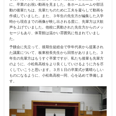
に、卒業のお祝い動画を見ました。各ホームルームや部活
動の後輩たちは、先輩たちのために工夫を凝らして動画を
作成していました。また、３年生の先生方が編集した入学
時から現在までの画像が映し出される度に、先輩方は大歓
声を上げていました。他校に異動された先生方からのメッ
セージもあり、体育館は温かい雰囲気に包まれていまし
た。
予餞会に先立って、後期生徒総会で学年代表から提案され
た議案について、板東校長先生から回答がありました。３
年生の先輩方はもうすぐ卒業ですが、私たち後輩も先輩方
のように、小松島高校をより良くしていけるように力を尽
くしていこうと思います。３月１日の卒業式が素晴らしい
ものになるように、小松島高校一同、心を込めて準備しま
す。