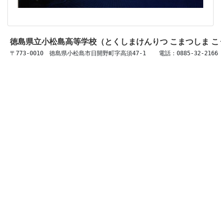
徳島県立小松島高等学校（とくしまけんりつ こまつしま 
〒773-0010　徳島県小松島市日開野町字高須47-1 　 電話：0885-32-2166