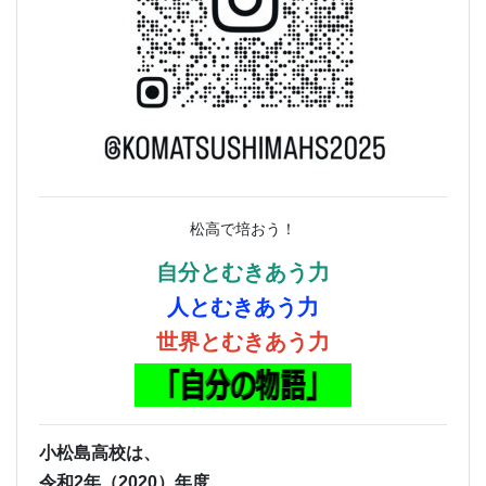
松高で培おう！
自分とむきあう力
人とむきあう力
世界とむきあう力
小松島高校は、
令和2年（2020）年度、