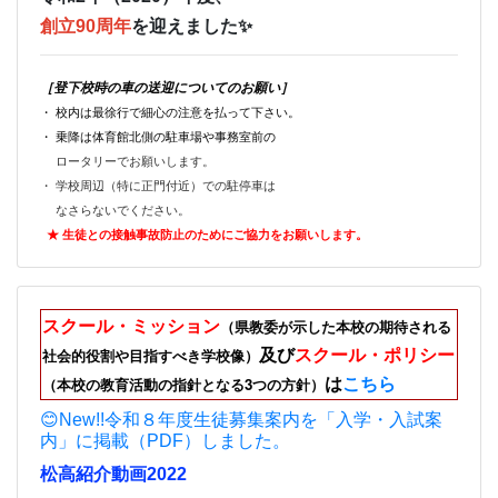
創立90周年
を迎えました✨
［登下校時の車の送迎についてのお願い］
・ 校内は最徐行で細心の注意を払って下さい。
・ 乗降は体育館北側の駐車場や事務室前の
ロータリーでお願いします。
・ 学校周辺（特に正門付近）での駐停車は
なさらないでください。
★ 生徒との接触事故防止のためにご
協力をお願いします。
スクール・ミッション
（県教委が示した本校の期待される
及び
スクール・ポリシー
社会的役割や目指すべき学校像）
は
こちら
（本校の教育活動の指針となる3つの方針）
😊New!!令和８年度生徒募集案内を「入学・入試案
内」に掲載（PDF）しました。
松高紹介動画2022