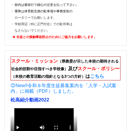
・ 校内は最徐行で細心の注意を払って下さい。
・ 乗降は体育館北側の駐車場や事務室前の
ロータリーでお願いします。
・ 学校周辺（特に正門付近）での駐停車は
なさらないでください。
★ 生徒との接触事故防止のためにご
協力をお願いします。
スクール・ミッション
（県教委が示した本校の期待される
及び
スクール・ポリシー
社会的役割や目指すべき学校像）
は
こちら
（本校の教育活動の指針となる3つの方針）
😊New!!令和８年度生徒募集案内を「入学・入試案
内」に掲載（PDF）しました。
松高紹介動画2022