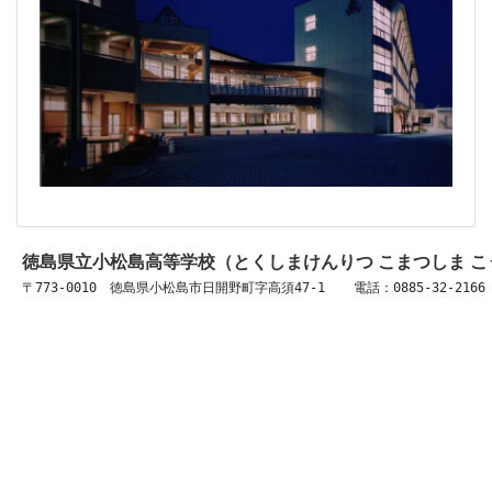
徳島県立小松島高等学校（とくしまけんりつ こまつしま 
〒773-0010　徳島県小松島市日開野町字高須47-1 　 電話：0885-32-2166