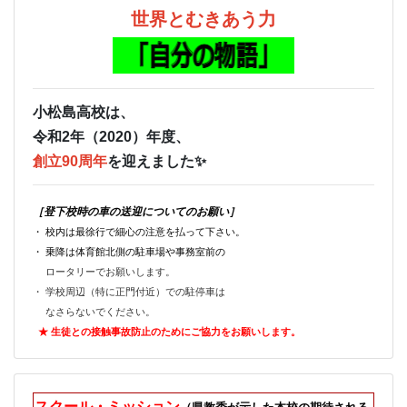
世界とむきあう力
小松島高校は、
令和2年（2020）年度、
創立90周年
を迎えました✨
［登下校時の車の送迎についてのお願い］
・ 校内は最徐行で細心の注意を払って下さい。
・ 乗降は体育館北側の駐車場や事務室前の
ロータリーでお願いします。
・ 学校周辺（特に正門付近）での駐停車は
なさらないでください。
★ 生徒との接触事故防止のためにご
協力をお願いします。
スクール・ミッション
（県教委が示した本校の期待される