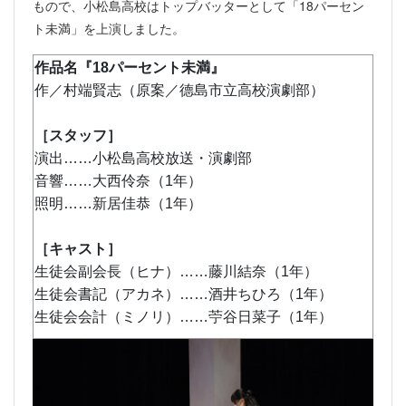
もので、小松島高校はトップバッターとして「18パーセン
ト未満」を上演しました。
作品名『18パーセント未満』
作／村端賢志（原案／德島市立高校演劇部）
［スタッフ］
演出……小松島高校放送・演劇部
音響……大西伶奈（1年）
照明……新居佳恭（1年）
［キャスト］
生徒会副会長（ヒナ）……藤川結奈（1年）
生徒会書記（アカネ）……酒井ちひろ（1年）
生徒会会計（ミノリ）……苧谷日菜子（1年）