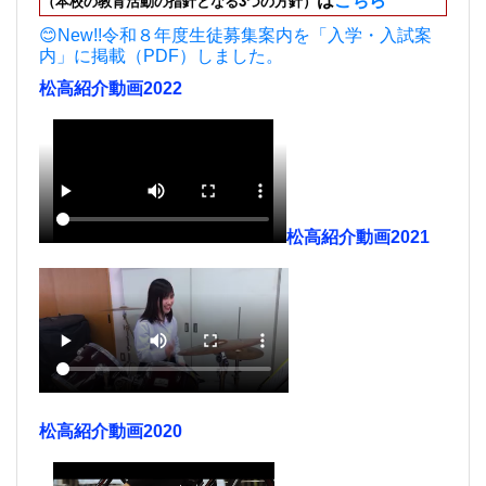
（本校の教育活動の指針となる3つの方針）
😊New!!令和８年度生徒募集案内を「入学・入試案
内」に掲載（PDF）しました。
松高紹介動画2022
松高紹介動画2021
松高紹介動画2020