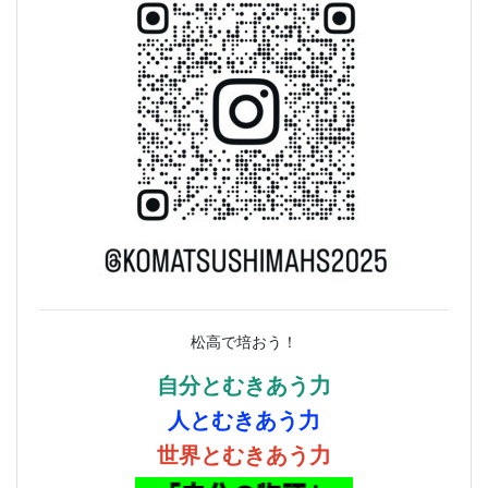
松高で培おう！
自分とむきあう力
人とむきあう力
世界とむきあう力