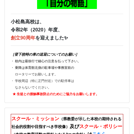
小松島高校は、
令和2年（2020）年度、
創立90周年
を迎えました✨
［登下校時の車の送迎についてのお願い］
・ 校内は最徐行で細心の注意を払って下さい。
・ 乗降は体育館北側の駐車場や事務室前の
ロータリーでお願いします。
・ 学校周辺（特に正門付近）での駐停車は
なさらないでください。
★ 生徒との接触事故防止のためにご
協力をお願いします。
スクール・ミッション
（県教委が示した本校の期待される
及び
スクール・ポリシー
社会的役割や目指すべき学校像）
は
こちら