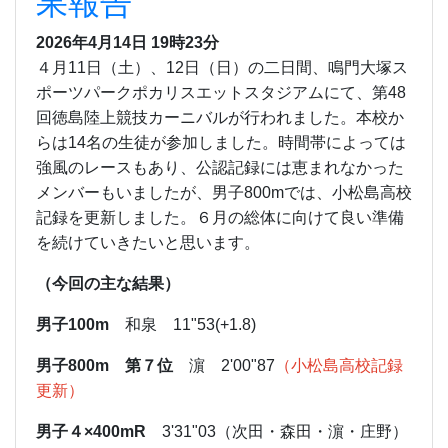
果報告
2026年4月14日 19時23分
４月11日（土）、12日（日）の二日間、鳴門大塚ス
ポーツパークポカリスエットスタジアムにて、第48
回徳島陸上競技カーニバルが行われました。本校か
らは14名の生徒が参加しました。時間帯によっては
強風のレースもあり、公認記録には恵まれなかった
メンバーもいましたが、男子800mでは、小松島高校
記録を更新しました。６月の総体に向けて良い準備
を続けていきたいと思います。
（今回の主な結果）
男子100m
和泉 11"53(+1.8)
男子800m
第７位
濵 2'00"87
（小松島高校記録
更新）
男子４×400mR
3'31"03（次田・森田・濵・庄野）