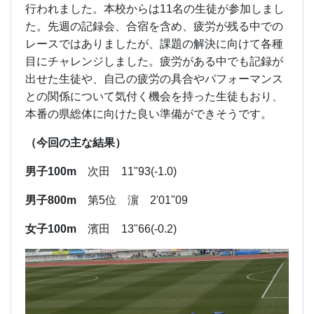
行われました。本校からは11名の生徒が参加しまし
た。先週の記録会、合宿を含め、疲労が残る中での
レースではありましたが、課題の解決に向けて各種
目にチャレンジしました。疲労がある中でも記録が
出せた生徒や、自己の疲労の具合やパフォーマンス
との関係について気付く機会を持った生徒もおり、
本番の県総体に向けた良い準備ができそうです。
（今回の主な結果）
男子100m
次田 11"93(-1.0)
男子800m
第5位 濵 2'01"09
女子100m
濱田 13"66(-0.2)