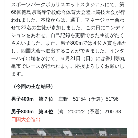
スポーツパークポカリスエットスタジアムにて、第
66回徳島県高等学校総合体育大会陸上競技大会が行
われました。本校からは、選手、マネージャー合わ
せて23名の生徒が参加しました。この日にコンディ
ションをあわせ、自己記録を更新できた生徒がたく
さんいました。また、男子800mでは４位入賞を果た
し、四国大会へ進出することができました。インタ
ーハイ出場をかけて、６月21日（日）には香川県丸
亀市でレースが行われます。応援よろしくお願いし
ます。
（今回の主な結果）
男子400m 第７位
庄野 51"54（予選）51"96
男子800m 第４位
濵 2'00"22（予選）2'00"38
四国大会進出