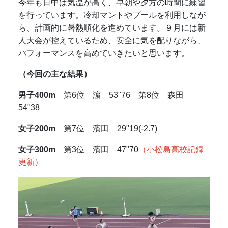
今年も日中は気温が高く、早朝や夕方の時間に練習
を行っています。冷却マントやプールを利用しなが
ら、計画的に暑熱順化を進めています。９月には新
人大会が控えているため、安全に気を配りながら、
パフォーマンスを高めていきたいと思います。
（今回の主な結果）
男子400m
第6位 濵 53"76 第8位 森田
54"38
女子200m
第7位 濱田 29"19(-2.7)
女子300m
第3位 濱田 47"70
（小松島高校記録
更新）