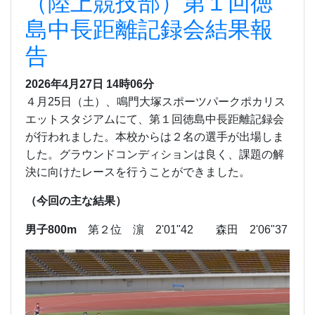
（陸上競技部）第１回徳
島中長距離記録会結果報
告
2026年4月27日 14時06分
４月25日（土）、鳴門大塚スポーツパークポカリス
エットスタジアムにて、第１回徳島中長距離記録会
が行われました。本校からは２名の選手が出場しま
した。グラウンドコンディションは良く、課題の解
決に向けたレースを行うことができました。
（今回の主な結果）
男子800m
第２位 濵 2'01"42 森田 2'06"37