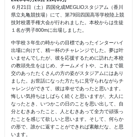
６月21日（土）四国化成MEGLIOスタジアム（香川
県立丸亀競技場）にて、第79回四国高等学校陸上競
技対校選手権大会が行われました。本校からは生徒
１名が男子800mに出場しました。
中学校３年生の時からの目標であったインターハイ
出場に向けて、精一杯のチャレンジでした。夢は叶
いませんでしたが、彼を応援するために訪れた本校
の教頭先生をはじめ、チームメイトや、これまで親
交のあったたくさんの方の姿がスタジアムにはあり
ました。お世話になった方たちに見守られながらチ
ャレンジができて、彼は幸せであったと思います。
悔しい気持ちはしばらく続くと思いますが、大人に
なったとき、いつかこの日のことを思い出して、自
分とむきあったこと、人とむきあって全力で頑張っ
たことを感じて欲しいと思います。そして、何らか
の形で、誰かに返すことができれば素敵だな、と思
います。