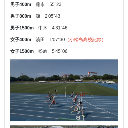
男子400m
藤永 55"23
男子800m
濵 2'05"43
男子1500m
中木 4'31"46
女子400m
濱田 1'07"30
（小松島高校記録）
女子1500m
松﨑 5'45"06